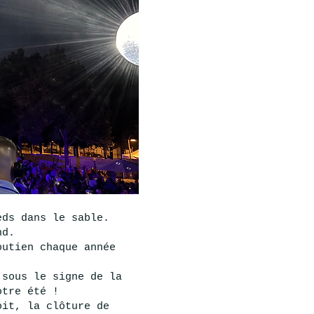
eds dans le sable.
nd.
outien chaque année
 sous le signe de la
otre été !
oit, la clôture de